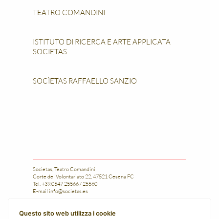
TEATRO COMANDINI
ISTITUTO DI RICERCA E ARTE APPLICATA
SOCIETAS
SOCÌETAS RAFFAELLO SANZIO
Societas, Teatro Comandini
Corte del Volontariato 22, 47521 Cesena FC
Tel. +39.0547 25566 / 25560
E-mail
info@societas.es
Istituto di Ricerca e Arte Applicata Societas
Questo sito web utilizza i cookie
Tel. +39.0547 25566 / 25560