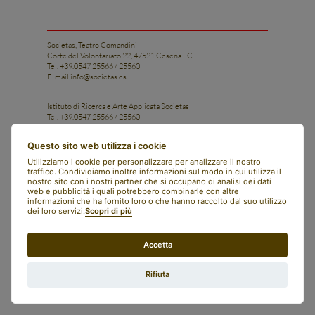
Societas, Teatro Comandini
Corte del Volontariato 22, 47521 Cesena FC
Tel. +39.0547 25566 / 25560
E-mail
info@societas.es
Istituto di Ricerca e Arte Applicata Societas
Tel. +39.0547 25566 / 25560
Cell. +39 331 1206028
E-mail
istituto@societas.es
Questo sito web utilizza i cookie
facebook
Utilizziamo i cookie per personalizzare per analizzare il nostro
instagram
traffico. Condividiamo inoltre informazioni sul modo in cui utilizza il
art bonus
nostro sito con i nostri partner che si occupano di analisi dei dati
contatti
web e pubblicità i quali potrebbero combinarle con altre
newsletter
informazioni che ha fornito loro o che hanno raccolto dal suo utilizzo
societas
dei loro servizi.
Scopri di più
english
italiano
Accetta
whistleblowing
trasparenza
privacy policy
Rifiuta
preferenze cookie