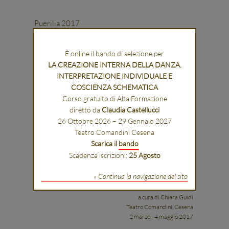
Puerilia 2017
È online il bando di selezione per
LA CREAZIONE INTERNA DELLA DANZA.
INTERPRETAZIONE INDIVIDUALE E
COSCIENZA SCHEMATICA
Corso gratuito di Alta Formazione
diretto da
Claudia Castellucci
26 Ottobre 2026 – 29 Gennaio 2027
Teatro Comandini Cesena
Scarica il
bando
Scadenza iscrizioni:
25 Agosto
» Continua la navigazione del sito
Giornate di puericultura teatrale
per i bambini e per chi sta loro vicino
a cura di Chiara Guidi
Teatro Comandini, Cesena
2 marzo - 4 maggio 2017