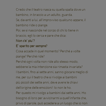
Credo che il teatro nasca su quella spalla dove un
bambino, in braccio a un adulto, guarda.
Se, davanti a lui, all’improvviso qualcuno appare, il
bambino ride o piange.
Poi, se si nasconde nel corpo di chi lo tiene in
braccio, egli lo cerca e pare che dica:
Non c’e` piu`?
E` sparito per sempre?
Cosa accade in quel momento? Perché a volte
piange? Perché ride?
Perché ogni volta non ride allo stesso modo,
sebbene la mia intenzione sia rimasta invariata?
I bambini, fino ai sette anni, sanno giocare meglio di
me, per cui il teatro che si rivolge ai bambini
più piccoli dei sette anni, deve avere le chiavi
dell’origine delle emozioni! Io non le ho.
Per questo mi rivolgo a bambini dai sette anni. Ho
bisogno di loro per avvicinarmi a quell’infante che,
privo di parole, può accedere a un luogo che io non