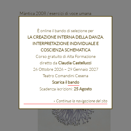
Màntica 2008 / esercizi di voce umana
È online il bando di selezione per
LA CREAZIONE INTERNA DELLA DANZA.
INTERPRETAZIONE INDIVIDUALE E
COSCIENZA SCHEMATICA
Corso gratuito di Alta Formazione
diretto da
Claudia Castellucci
26 Ottobre 2026 – 29 Gennaio 2027
Teatro Comandini Cesena
Scarica il
bando
Scadenza iscrizioni:
25 Agosto
» Continua la navigazione del sito