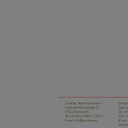
Societas, Teatro Comandini
Istitut
Corte del Volontariato 22,
Applic
47521 Cesena FC
Tel. +
Tel. +39.0547 25566 / 25560
Cell. 
E-mail
info@societas.es
E-mail
istitu