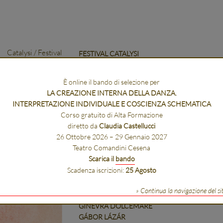
Catalysi / Festival
FESTIVAL CATALYSI
13 GIUGNO 2026
Teatro Comandini
È online il bando di selezione per
Arena San Biagio
LA CREAZIONE INTERNA DELLA DANZA.
Biblioteca Malatestiana
INTERPRETAZIONE INDIVIDUALE E COSCIENZA SCHEMATICA
Cesena
Corso gratuito di Alta Formazione
diretto da
Claudia Castellucci
con
26 Ottobre 2026 – 29 Gennaio 2027
MARIA DEVAL
Teatro Comandini Cesena
OVO
Scarica il
bando
COMITATO CONTADO
Scadenza iscrizioni:
25 Agosto
MONIA MONTALI + FRANÇOIS BODEUX
MACARENA RECUERDA SHEPHERD
» Continua la navigazione del si
TORSON + ROSSET
GINEVRA DOLCEMARE
GÁBOR LÁZÁR