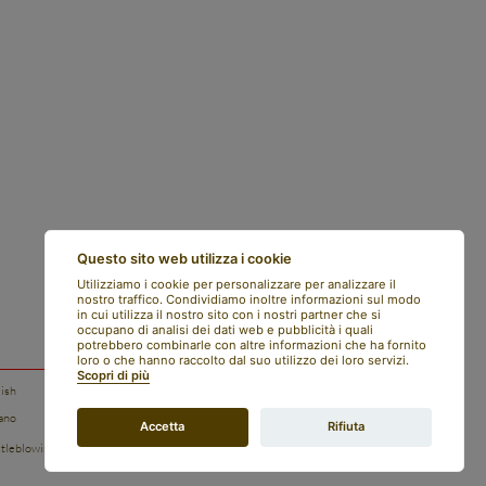
Questo sito web utilizza i cookie
Utilizziamo i cookie per personalizzare per analizzare il
nostro traffico. Condividiamo inoltre informazioni sul modo
in cui utilizza il nostro sito con i nostri partner che si
occupano di analisi dei dati web e pubblicità i quali
potrebbero combinarle con altre informazioni che ha fornito
loro o che hanno raccolto dal suo utilizzo dei loro servizi.
Scopri di più
lish
trasparenza
iano
privacy policy
Accetta
Rifiuta
preferenze cookie
tleblowing