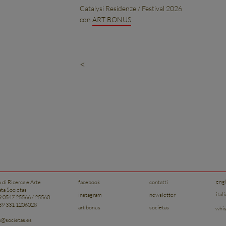
Catalysi Residenze / Festival 2026
con
ART BONUS
<
eng
o di Ricerca e Arte
facebook
contatti
ata Societas
ital
instagram
newsletter
39.0547 25566 / 25560
+39 331 1206028
art bonus
societas
whis
to@societas.es