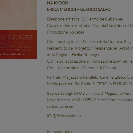
HA KYOON
ERICA MEUCCI + GLAUCO SALVO
Direzione artistica: Guillermo de Cabanyes
Cura residenze di studio: Claudia Castellucci e
Produzione: Societas
Con il sostegno di: Ministero della Cultura, Re
Nell’ambito del progetto: “Residenze per Artisti 
della Regione Emilia-Romagna
Con la collaborazione di: Fondazione LAM per l
Con il patrocinio di: Comune di Cesena
Partner: Magazzino Parallelo, Cinema Eliseo, Cl
Media partner: Rai Radio 3, ZERO, NEU RADIO
Il concerto degli OVO è un invito di Magazzino Parall
L’esposizione di MARIA DEVAL è realizzata in coll
contemporanee.
IG:
@festivalcatalysi
Per sostenere