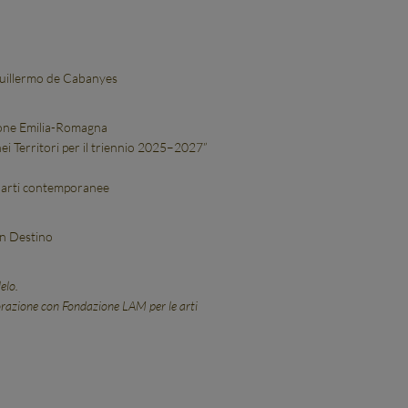
 Guillermo de Cabanyes
gione Emilia-Romagna
nei Territori per il triennio 2025–2027”
e arti contemporanee
an Destino
elo.
aborazione con Fondazione LAM
per le arti