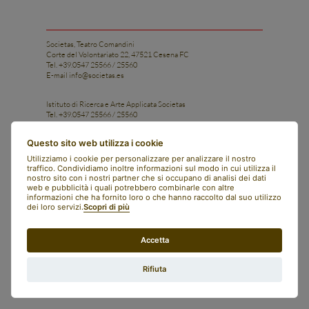
Societas, Teatro Comandini
Corte del Volontariato 22, 47521 Cesena FC
Tel. +39.0547 25566 / 25560
E-mail
info@societas.es
Istituto di Ricerca e Arte Applicata Societas
Tel. +39.0547 25566 / 25560
Cell. +39 331 1206028
E-mail
istituto@societas.es
Questo sito web utilizza i cookie
facebook
Utilizziamo i cookie per personalizzare per analizzare il nostro
instagram
traffico. Condividiamo inoltre informazioni sul modo in cui utilizza il
art bonus
nostro sito con i nostri partner che si occupano di analisi dei dati
contatti
web e pubblicità i quali potrebbero combinarle con altre
newsletter
informazioni che ha fornito loro o che hanno raccolto dal suo utilizzo
societas
dei loro servizi.
Scopri di più
english
italiano
Accetta
whistleblowing
trasparenza
privacy policy
Rifiuta
preferenze cookie