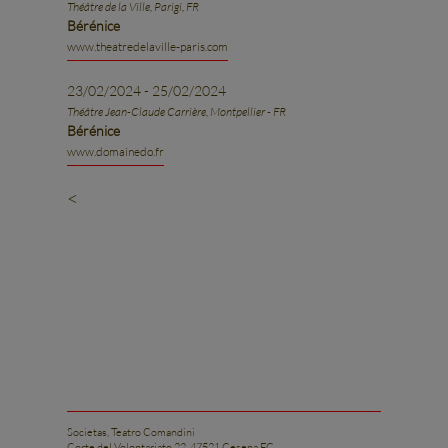
Théâtre de la Ville, Parigi, FR
Bérénice
www.theatredelaville-paris.com
23/02/2024 - 25/02/2024
Théâtre Jean-Claude Carrière, Montpellier - FR
Bérénice
www.domainedo.fr
<
Societas, Teatro Comandini
Corte del Volontariato 22, 47521 Cesena FC