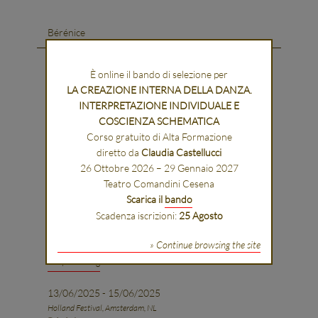
Bérénice
17/04/2026 - 19/04/2026
È online il bando di selezione per
Teatro Nacional São João, Porto - PT
LA CREAZIONE INTERNA DELLA DANZA.
Bérénice
INTERPRETAZIONE INDIVIDUALE E
www.tnsj.pt
COSCIENZA SCHEMATICA
Corso gratuito di Alta Formazione
10/04/2026 - 12/04/2026
diretto da
Claudia Castellucci
Teatros del Canal, Madrid - ESP
26 Ottobre 2026 – 29 Gennaio 2027
Bérénice
Teatro Comandini Cesena
www.teatroscanal.com
Scarica il
bando
Scadenza iscrizioni:
25 Agosto
14/11/2025 - 16/11/2025
National Taichung Theater, Taichung, TAIWAN
» Continue browsing the site
Bérénice
en.npac-ntt.org
13/06/2025 - 15/06/2025
Holland Festival, Amsterdam, NL