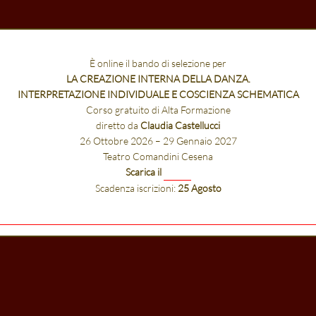
È online il bando di selezione per
LA CREAZIONE INTERNA DELLA DANZA.
INTERPRETAZIONE INDIVIDUALE E COSCIENZA SCHEMATICA
Corso gratuito di Alta Formazione
diretto da
Claudia Castellucci
26 Ottobre 2026 – 29 Gennaio 2027
Teatro Comandini Cesena
Scarica il
bando
Scadenza iscrizioni:
25 Agosto
» Continue browsing the si