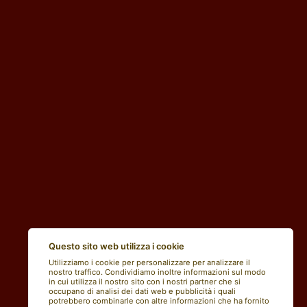
Questo sito web utilizza i cookie
Utilizziamo i cookie per personalizzare per analizzare il
nostro traffico. Condividiamo inoltre informazioni sul modo
in cui utilizza il nostro sito con i nostri partner che si
occupano di analisi dei dati web e pubblicità i quali
potrebbero combinarle con altre informazioni che ha fornito