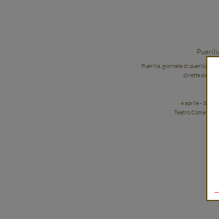
Pueril
Puerilia, giornate di puericultur
dirette da Chi
II
4 aprile - 3 ma
Teatro Comandini 