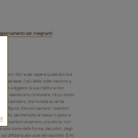
 aggiornamento per insegnanti
idi
dano i libri e per sapere quale storia è
onte ad esse, il più delle volte riescono a
ano a leggere, la sua rilettura non
ni che desiderano conoscere, c’è un modo
 del pensiero, che investe la verità
o le figure, che non parlano, i bambini
 tutto, perché tutto è messo in gioco e
to
agine i bambini scoprono una storia, non
proporzione delle forme, dei colori, degli
 poi affidarla alla voce del racconto. E mi