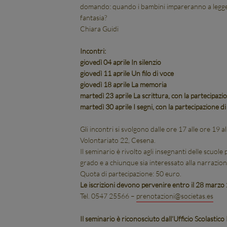
domando: quando i bambini impareranno a leggere,
fantasia?
Chiara Guidi
Incontri:
giovedì 04 aprile In silenzio
giovedì 11 aprile Un filo di voce
giovedì 18 aprile La memoria
martedì 23 aprile La scrittura, con la partecipaz
martedì 30 aprile I segni, con la partecipazione d
Gli incontri si svolgono dalle ore 17 alle ore 19 
Volontariato 22, Cesena.
Il seminario è rivolto agli insegnanti delle scuol
grado e a chiunque sia interessato alla narrazione
Quota di partecipazione: 50 euro.
Le iscrizioni devono pervenire entro il 28 marzo
Tel. 0547 25566 –
prenotazioni@societas.es
Il seminario è riconosciuto dall’Ufficio Scolastico