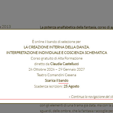
ia 2013
La potenza analfabetica della fantasia, corso di
04/04/2013 - 30/04/2013
a teatrale
ara Guidi
È online il bando di selezione per
La potenza analfabetica della fantasia
LA CREAZIONE INTERNA DELLA DANZA.
I Edizione
seminario per insegnanti condotto da Chiara Gu
INTERPRETAZIONE INDIVIDUALE E COSCIENZA SCHEMATICA
ggio 2013
/ Cesena
Corso gratuito di Alta Formazione
I bambini, quando ancora non sanno leggere, guar
diretto da
Claudia Castellucci
racchiusa tra le pagine, cercano le figure. Lì, di fr
26 Ottobre 2026 – 29 Gennaio 2027
comprendere la storia, al punto che quando impar
Teatro Comandini Cesena
fornisce altri vantaggi. Nello sguardo dei bambi
Scarica il
bando
di guardare le cose che indica un altro andamento
Scadenza iscrizioni:
25 Agosto
immediata dell’essere prima del sapere. Attravers
entrano in un luogo dove non è necessario capire
» Continua la navigazione del si
aperte sono le possibilità. Nello spazio dell’imm
con gli elementi di una trama già data, ma con la 
sguardi, delle ombre, che la fantasia raccoglie per