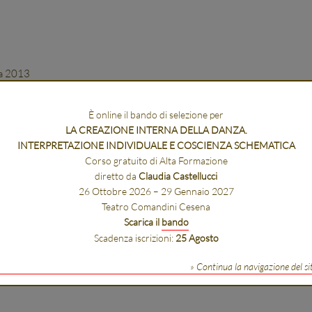
ia 2013
a teatrale
ara Guidi
È online il bando di selezione per
<
LA CREAZIONE INTERNA DELLA DANZA.
I Edizione
INTERPRETAZIONE INDIVIDUALE E COSCIENZA SCHEMATICA
ggio 2013
/ Cesena
Corso gratuito di Alta Formazione
diretto da
Claudia Castellucci
26 Ottobre 2026 – 29 Gennaio 2027
Teatro Comandini Cesena
Scarica il
bando
Scadenza iscrizioni:
25 Agosto
» Continua la navigazione del si