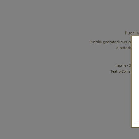
Pueril
Puerilia, giornate di puericultur
dirette da Chi
II
4 aprile - 3 ma
Teatro Comandini 