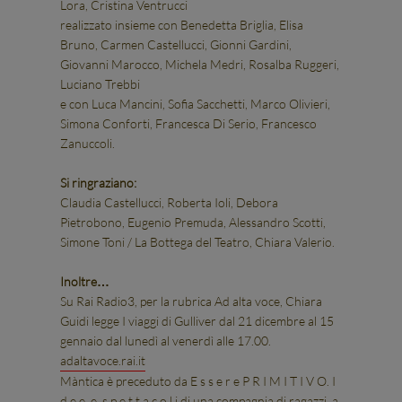
Lora, Cristina Ventrucci
realizzato insieme con Benedetta Briglia, Elisa
Bruno, Carmen Castellucci, Gionni Gardini,
Giovanni Marocco, Michela Medri, Rosalba Ruggeri,
Luciano Trebbi
e con Luca Mancini, Sofia Sacchetti, Marco Olivieri,
Simona Conforti, Francesca Di Serio, Francesco
Zanuccoli.
Si ringraziano:
Claudia Castellucci, Roberta Ioli, Debora
Pietrobono, Eugenio Premuda, Alessandro Scotti,
Simone Toni / La Bottega del Teatro, Chiara Valerio.
Inoltre…
Su Rai Radio3, per la rubrica Ad alta voce, Chiara
Guidi legge I viaggi di Gulliver dal 21 dicembre al 15
gennaio dal lunedì al venerdì alle 17.00.
adaltavoce.rai.it
Màntica è preceduto da E s s e r e P R I M I T I V O. I
d e e e s p e t t a c o l i di una compagnia di ragazzi, a