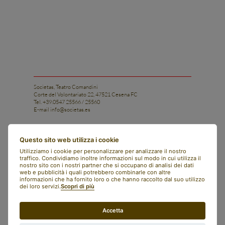
Societas, Teatro Comandini
Corte del Volontariato 22, 47521 Cesena FC
Tel. +39.0547 25566 / 25560
E-mail
info@societas.es
Istituto di Ricerca e Arte Applicata Societas
Tel. +39.0547 25566 / 25560
Questo sito web utilizza i cookie
Cell. +39 331 1206028
Utilizziamo i cookie per personalizzare per analizzare il nostro
E-mail
istituto@societas.es
traffico. Condividiamo inoltre informazioni sul modo in cui utilizza il
nostro sito con i nostri partner che si occupano di analisi dei dati
facebook
web e pubblicità i quali potrebbero combinarle con altre
instagram
informazioni che ha fornito loro o che hanno raccolto dal suo utilizzo
art bonus
dei loro servizi.
Scopri di più
contatti
newsletter
societas
Accetta
english
italiano