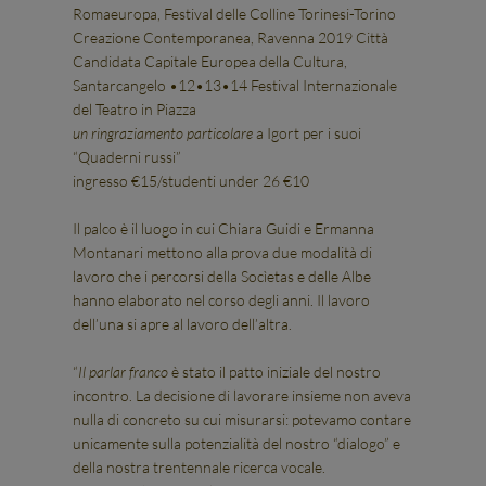
Romaeuropa, Festival delle Colline Torinesi-Torino
Creazione Contemporanea, Ravenna 2019 Città
Candidata Capitale Europea della Cultura,
Santarcangelo •12•13•14 Festival Internazionale
del Teatro in Piazza
un ringraziamento particolare
a Igort per i suoi
“Quaderni russi”
ingresso €15/studenti under 26 €10
Il palco è il luogo in cui Chiara Guidi e Ermanna
Montanari mettono alla prova due modalità di
lavoro che i percorsi della Socìetas e delle Albe
hanno elaborato nel corso degli anni. Il lavoro
dell’una si apre al lavoro dell’altra.
“
Il parlar franco
è stato il patto iniziale del nostro
incontro. La decisione di lavorare insieme non aveva
nulla di concreto su cui misurarsi: potevamo contare
unicamente sulla potenzialità del nostro “dialogo” e
della nostra trentennale ricerca vocale.