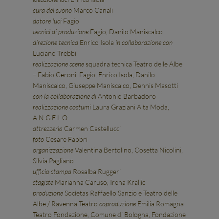
cura del suono
Marco Canali
datore luci
Fagio
tecnici di produzione
Fagio, Danilo Maniscalco
direzione tecnica
Enrico Isola
in collaborazione con
Luciano Trebbi
realizzazione scene
squadra tecnica Teatro delle Albe
–
Fabio Ceroni, Fagio, Enrico Isola, Danilo
Maniscalco, Giuseppe Maniscalco, Dennis Masotti
con la collaborazione di
Antonio Barbadoro
realizzazione costumi
Laura Graziani Alta Moda,
A.N.G.E.L.O.
attrezzeria
Carmen Castellucci
foto
Cesare Fabbri
organizzazione
Valentina Bertolino, Cosetta Nicolini,
Silvia Pagliano
ufficio stampa
Rosalba Ruggeri
stagiste
Marianna Caruso, Irena Kraljic
produzione
Socìetas Raffaello Sanzio e Teatro delle
Albe / Ravenna Teatro
coproduzione
Emilia Romagna
Teatro Fondazione, Comune di Bologna, Fondazione