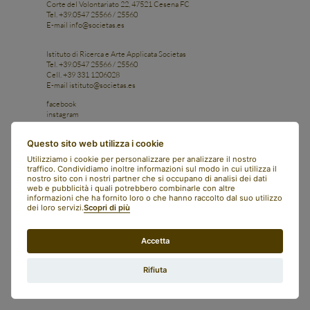
Corte del Volontariato 22, 47521 Cesena FC
Tel. +39.0547 25566 / 25560
E-mail
info@societas.es
Istituto di Ricerca e Arte Applicata Societas
Tel. +39.0547 25566 / 25560
Cell. +39 331 1206028
E-mail
istituto@societas.es
facebook
instagram
art bonus
contatti
Questo sito web utilizza i cookie
newsletter
societas
Utilizziamo i cookie per personalizzare per analizzare il nostro
english
traffico. Condividiamo inoltre informazioni sul modo in cui utilizza il
italiano
nostro sito con i nostri partner che si occupano di analisi dei dati
web e pubblicità i quali potrebbero combinarle con altre
whistleblowing
informazioni che ha fornito loro o che hanno raccolto dal suo utilizzo
trasparenza
dei loro servizi.
Scopri di più
privacy policy
preferenze cookie
Accetta
Rifiuta