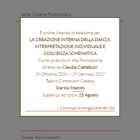
Setta. Cinema Pubblicitario
08/10/2016
È online il bando di selezione per
Spazio Tesco, Vicolo delle Vergini 13, Faenza, IT
LA CREAZIONE INTERNA DELLA DANZA.
Setta. Cinema Pubblicitario
INTERPRETAZIONE INDIVIDUALE E
kartfaenza.wordpress.com
COSCIENZA SCHEMATICA
Corso gratuito di Alta Formazione
<
diretto da
Claudia Castellucci
26 Ottobre 2026 – 29 Gennaio 2027
Teatro Comandini Cesena
Scarica il
bando
Scadenza iscrizioni:
25 Agosto
» Continua la navigazione del sito
Societas, Teatro Comandini