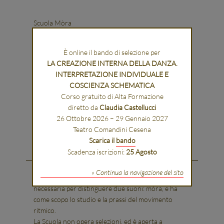
Scuola Mòra
È online il bando di selezione per
LA CREAZIONE INTERNA DELLA DANZA.
INTERPRETAZIONE INDIVIDUALE E
COSCIENZA SCHEMATICA
Corso gratuito di Alta Formazione
diretto da
Claudia Castellucci
26 Ottobre 2026 – 29 Gennaio 2027
scuola per danzatori
Teatro Comandini Cesena
Scarica il
bando
Scadenza iscrizioni:
25 Agosto
» Continua la navigazione del sito
La Scuola è intitolata a quella minima pausa,
necessaria per distinguere due suoni: mòra, e ha
come scopo lo studio e la prassi del movimento
ritmico.
La Scuola non opera selezioni, ed è aperta a